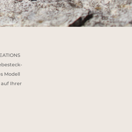
REATIONS
ebesteck-
es Modell
 auf Ihrer