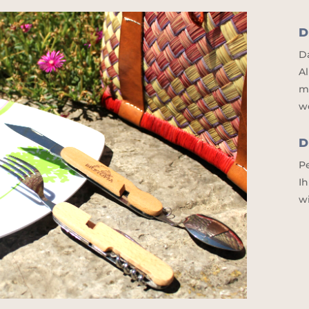
D
D
A
m
w
D
P
I
w