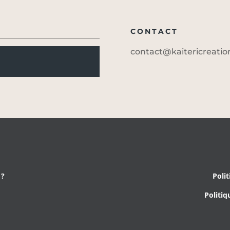
CONTACT
contact@kaitericreati
 ?
Polit
Politiq