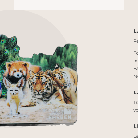
L
R
F
i
F
r
L
T
vo
L
L