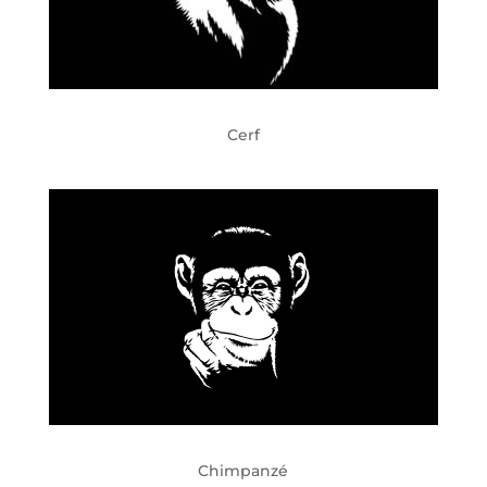
Cerf
Chimpanzé