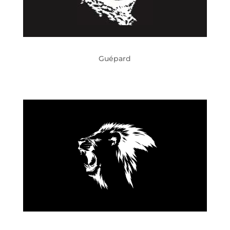
Guépard