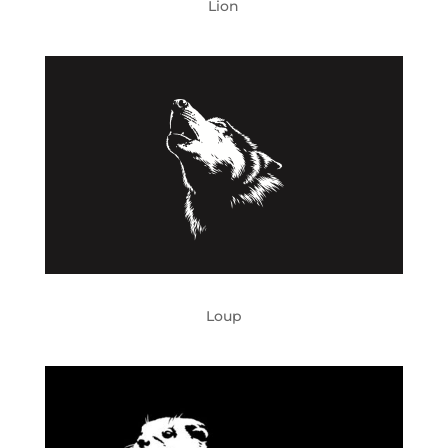
Lion
Loup