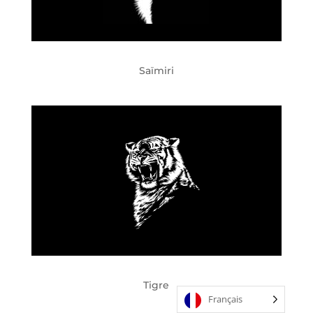
Saïmiri
Tigre
Français