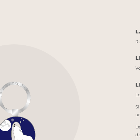
L
Re
L
V
L
L
Si
un
Le
d