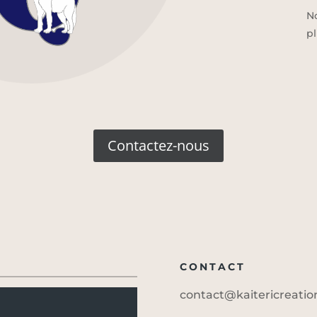
N
p
Contactez-nous
CONTACT
contact@kaitericreati